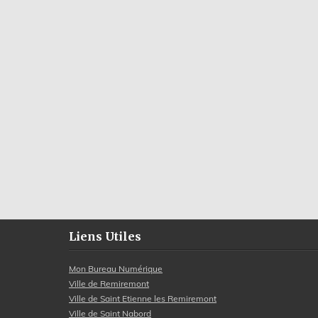
Liens Utiles
Mon Bureau Numérique
Ville de Remiremont
Ville de Saint Etienne les Remiremont
Ville de Saint Nabord