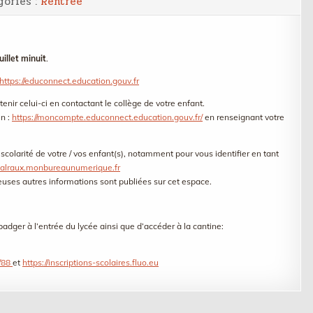
gories :
Rentrée
juillet minuit
.
https://educonnect.education.gouv.fr
enir celui-ci en contactant le collège de votre enfant.
en :
https://moncompte.educonnect.education.gouv.fr/
en renseignant votre
 scolarité de votre / vos enfant(s), notamment pour vous identifier en tant
alraux.monbureaunumerique.fr
euses autres informations sont publiées sur cet espace.
adger à l’entrée du lycée ainsi que d’accéder à la cantine:
u/88
et
https://inscriptions-scolaires.fluo.eu