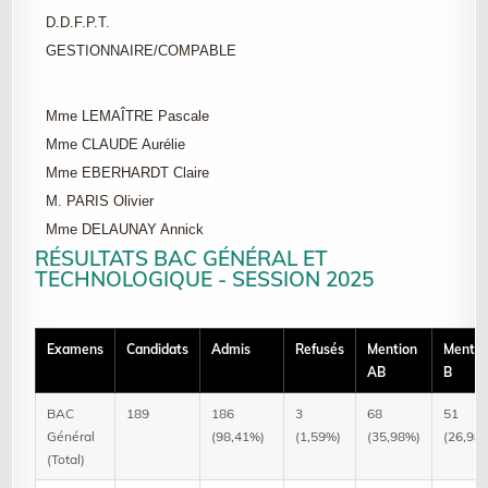
D.D.F.P.T.
GESTIONNAIRE/COMPABLE
Mme LEMAÎTRE Pascale
Mme CLAUDE Aurélie
Mme EBERHARDT Claire
M. PARIS Olivier
Mme DELAUNAY Annick
RÉSULTATS BAC GÉNÉRAL ET
TECHNOLOGIQUE - SESSION 2025
Examens
Candidats
Admis
Refusés
Mention
Mentio
AB
B
BAC
189
186
3
68
51
Général
(98,41%)
(1,59%)
(35,98%)
(26,98
(Total)