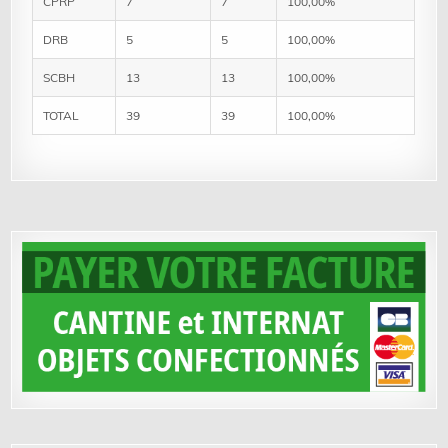
CPRP
7
7
100,00%
DRB
5
5
100,00%
SCBH
13
13
100,00%
TOTAL
39
39
100,00%