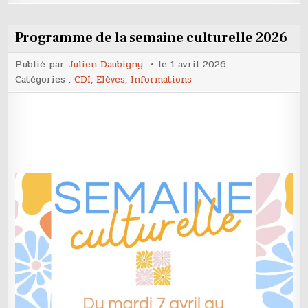
de
l’option
théâtre
du
Programme de la semaine culturelle 2026
lycée
Publié par
Julien Daubigny
le
1 avril 2026
Catégories :
CDI
,
Elèves
,
Informations