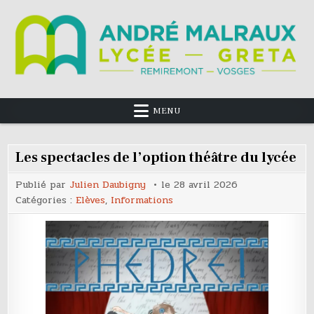
Le Lycée Polyvalent André Malraux est, au sein de
Lycée André Malraux Remiremont
l’académie de Nancy-Metz, la référence en terme de
formation et de qualification des métiers de la première et
MENU
deuxième transformation du bois.
Les spectacles de l’option théâtre du lycée
Publié par
Julien Daubigny
le
28 avril 2026
Catégories :
Elèves
,
Informations