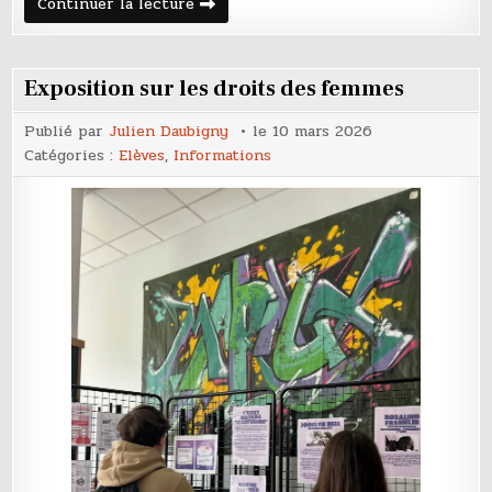
Enquête
Continuer la lecture
auprès
des
entreprises
Exposition sur les droits des femmes
Publié par
Julien Daubigny
le
10 mars 2026
Catégories :
Elèves
,
Informations