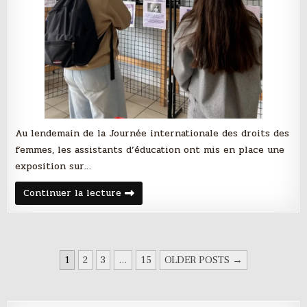
Au lendemain de la Journée internationale des droits des
femmes, les assistants d’éducation ont mis en place une
exposition sur…
Exposition
Continuer la lecture
sur
les
droits
des
femmes
1
2
3
…
15
OLDER POSTS →