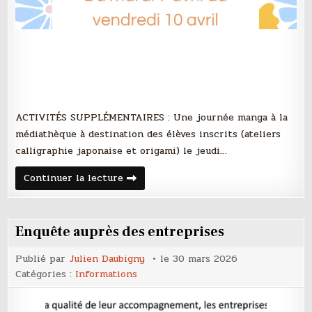
ACTIVITÉS SUPPLÉMENTAIRES : Une journée manga à la
médiathèque à destination des élèves inscrits (ateliers
calligraphie japonaise et origami) le jeudi…
Programme
Continuer la lecture
de
la
semaine
culturelle
2026
Enquête auprès des entreprises
Publié par
Julien Daubigny
le
30 mars 2026
Catégories :
Informations